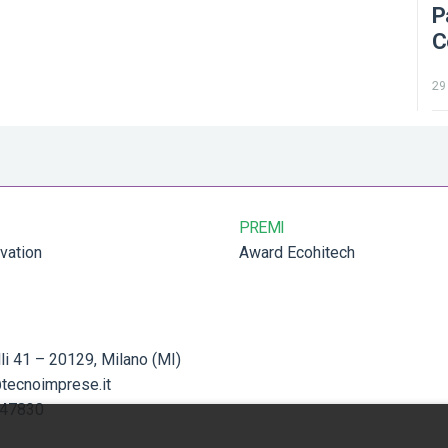
P
C
29
PREMI
vation
Award Ecohitech
lli 41 – 20129, Milano (MI)
tecnoimprese.it
947830