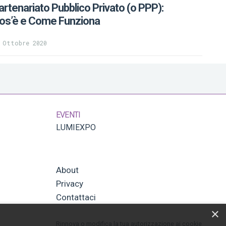
artenariato Pubblico Privato (o PPP):
os’è e Come Funziona
 Ottobre 2020
EVENTI
LUMIEXPO
About
Privacy
Contattaci
×
Rinnova o modifica la tua autorizzazione ai cookie