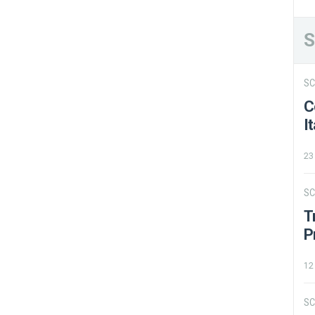
S
S
C
It
23
S
T
P
12
S