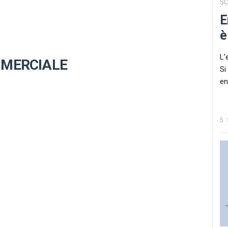
S
E
è
L’
MMERCIALE
Si
en
5 